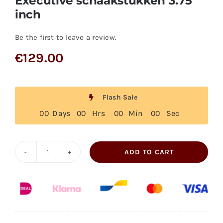
Executive schaakstukken 3.75
inch
Be the first to leave a review.
€
129.00
Flash Sale
0
0
Days
0
0
Hrs
0
0
Min
0
0
Sec
ADD TO CART
Executive
schaakstukken
3.75
inch
quantity