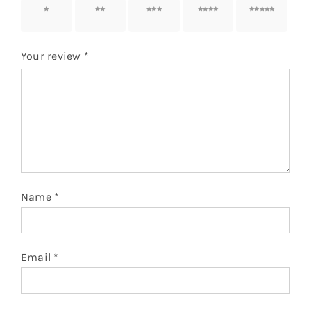
1 of 5
2 of 5
3 of 5
4 of 5
5 of 5
stars
stars
stars
stars
stars
Your review
*
Name
*
Email
*