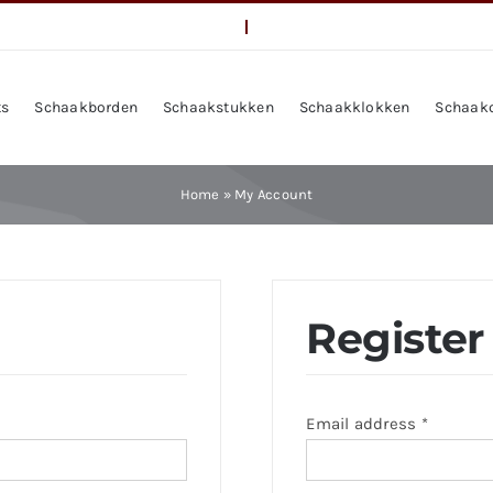
ts
Schaakborden
Schaakstukken
Schaakklokken
Schaak
Home
»
My Account
Register
Require
Email address
*