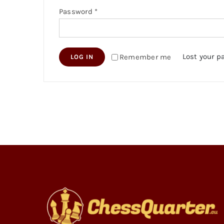
Required
Password
*
Lost your p
Remember me
LOG IN