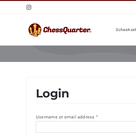
Skip
to
content
Schaakse
Login
Required
Username or email address
*