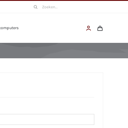
Search
for:
computers
d