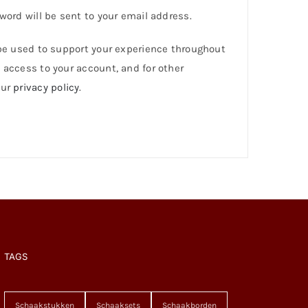
word will be sent to your email address.
 be used to support your experience throughout
 access to your account, and for other
our
privacy policy
.
TAGS
Schaakstukken
Schaaksets
Schaakborden