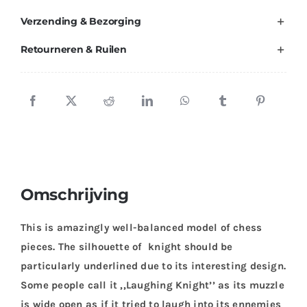
quantity
Verzending & Bezorging
Retourneren & Ruilen
Omschrijving
This is amazingly well-balanced model of chess
pieces. The silhouette of knight should be
particularly underlined due to its interesting design.
Some people call it ,,Laughing Knight’’ as its muzzle
is wide open as if it tried to laugh into its ennemies