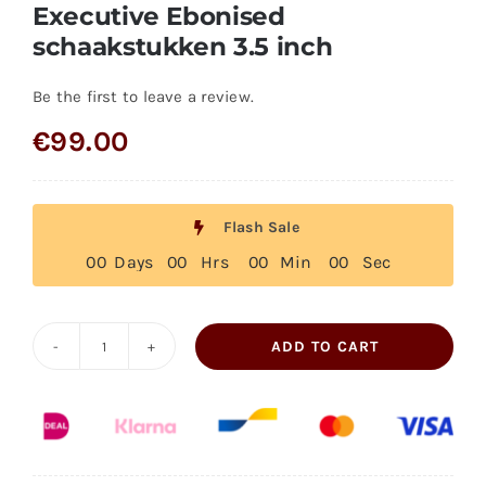
Executive Ebonised
schaakstukken 3.5 inch
Be the first to leave a review.
€
99.00
Flash Sale
0
0
Days
0
0
Hrs
0
0
Min
0
0
Sec
ADD TO CART
Executive
Ebonised
schaakstukken
3.5
inch