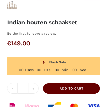
Indian houten schaakset
Be the first to leave a review.
€
149.00
Flash Sale
0
0
Days
0
0
Hrs
0
0
Min
0
0
Sec
ADD TO CART
Indian
houten
schaakset