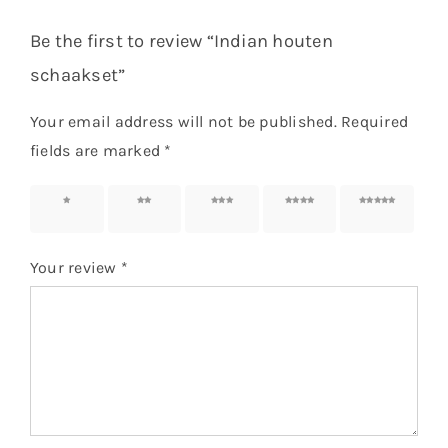
Be the first to review “Indian houten
schaakset”
Your email address will not be published.
Required
fields are marked
*
1 of 5
2 of 5
3 of 5
4 of 5
5 of 5
stars
stars
stars
stars
stars
Your review
*