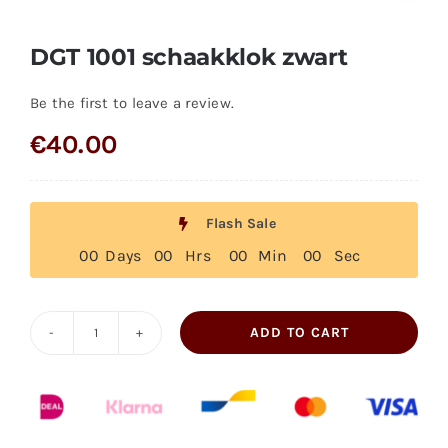
DGT 1001 schaakklok zwart
Be the first to leave a review.
€
40.00
Flash Sale
0
0
Days
0
0
Hrs
0
0
Min
0
0
Sec
ADD TO CART
DGT
1001
schaakklok
zwart