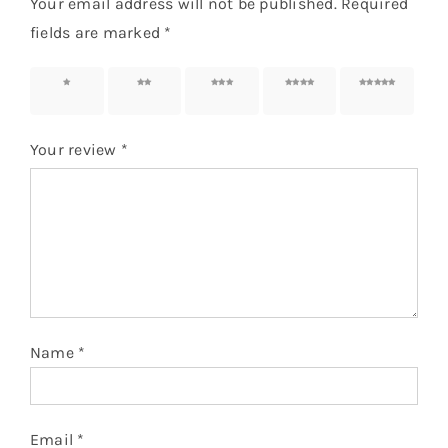
Your email address will not be published.
Required
fields are marked
*
1 of 5
2 of 5
3 of 5
4 of 5
5 of 5
stars
stars
stars
stars
stars
Your review
*
Name
*
Email
*