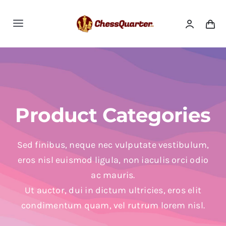
Skip
to
Toggle
content
Navigation
Schaaksets
Schaakborden
Product Categories
Schaakstukken
Sed finibus, neque nec vulputate vestibulum,
Schaakklokken
eros nisl euismod ligula, non iaculis orci odio
ac mauris.
Schaakcomputers
Ut auctor, dui in dictum ultricies, eros elit
condimentum quam, vel rutrum lorem nisl.